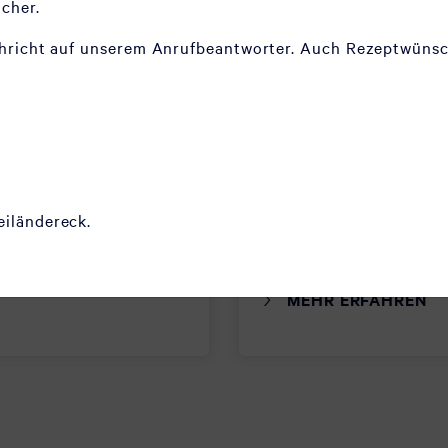
acher.
chricht auf unserem Anrufbeantworter. Auch Rezeptwünsc
Rheumatologie
ie Vorsorge, Diagnostik
Rheuma ist ein Überbegr
rankungen und…
rheumatischer Erkranku
chronischen…
eiländereck.
MEHR ERFAHREN