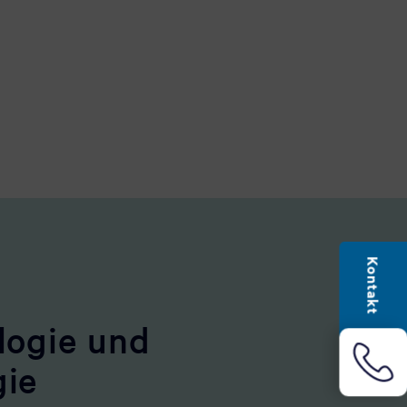
Kontakt
logie und
gie