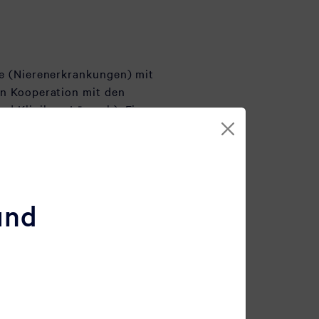
ie (Nierenerkrankungen) mit
in Kooperation mit den
nd Klinikum Lörrach). Einer
und