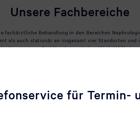
Unsere Fachbereiche
erte fachärztliche Behandlung in den Bereichen Nephrolog
ant als auch stationär an insgesamt vier Standorten und 
iv.-Herzzentrum Bad Krozingen, Helios Klinik Müllheim u
unserer weiteren Schwerpunkte ist die Rheumatologie.
efonservice für Termin- 