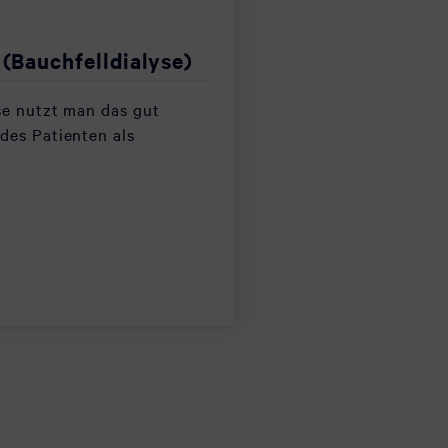
 (Bauchfelldialyse)
Ambulanz für 
se nutzt man das gut
Die Nieren sind leb
des Patienten als
Hochleistungsorgane
1.500 Liter Blut.…
MEHR ERFAHRE